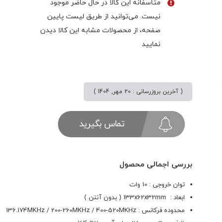
متاسفانه این کالا در حال حاضر موجود
نیست. می‌توانید از طریق لیست پایین
صفحه، از محصولات مشابه این کالا دیدن
نمایید
( آخرین بروزرسانی : 20 مهر, 1404 )
تماس بگیرید
بررسی اجمالی محصول
توان خروجی : 10 وات
ابعاد : 133x62x32mm ( بدون آنتن )
محدوده فرکانس : 136.174MKHz / 200-260MKHz / 400-520MKHz