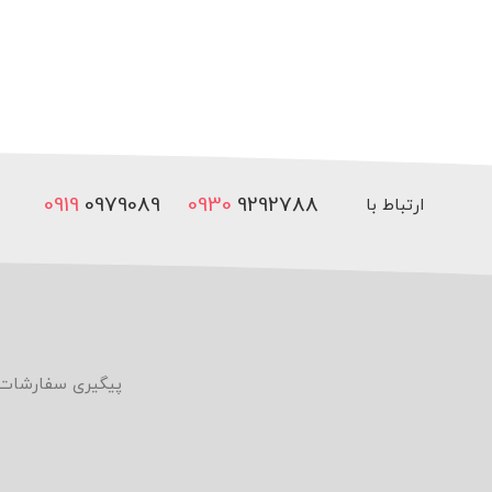
0919
0979089
0930
9292788
ارتباط با
ما
پیگیری سفارشات