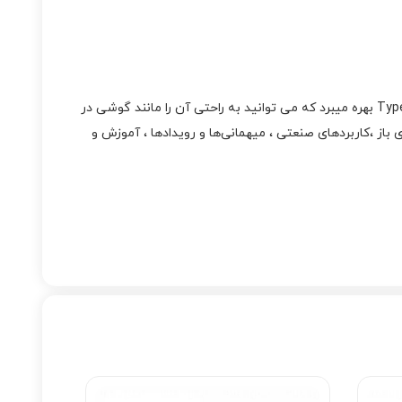
وزن 268 گرمی واکی تاکی باوفنگ مدل UV18 باعث شده این بی‌سیم دستی سبک و قابل حمل باشد و علاوه بر استند از یک درگاه شارژ Type-C بهره میبرد که می توانید به راحتی آن را مانند گوشی در
رای استفاده در کمپینگ و فعالیت‌های فضای باز ،کاربردهای صنعتی ، میهمانی‌ها و رویدادها ، آموزش و