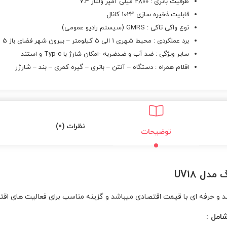
ظرفیت باتری : 2800 میلی آمپر ولتاژ 7.4
قابلیت ذخیره سازی 1024 کانال
نوع واکی تاکی : GMRS (سیستم رادیو عمومی)
برد عملکردی : محیط شهری 1 الی 5 کیلومتر – بیرون شهر فضای باز 5 الی 15 کیلومتر
سایر ویژگی : ضد آب و ضدضربه -امکان شارژ با Typ-c و استند
اقلام همراه : دستگاه – آنتن – باتری – گیره کمری – بند – شارژر
نظرات (0)
توضیحات
دل UV18