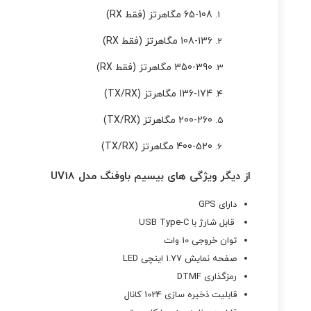
65-108 مگاهرتز (فقط RX)
108-136 مگاهرتز (
فقط RX
)
350-390 مگاهرتز (فقط RX)
136-174 مگاهرتز (TX/RX)
200-260 مگاهرتز (TX/RX)
400-520 مگاهرتز (TX/RX)
از دیگر ویژگی های بیسیم باوفنگ مدل UV18
دارای GPS
قابل شارژ با USB Type-C
توان خروجی 10 وات
صفحه نمایش 1.77 اینچی LED
رمزگذاری DTMF
قابلیت ذخیره سازی 1024 کانال