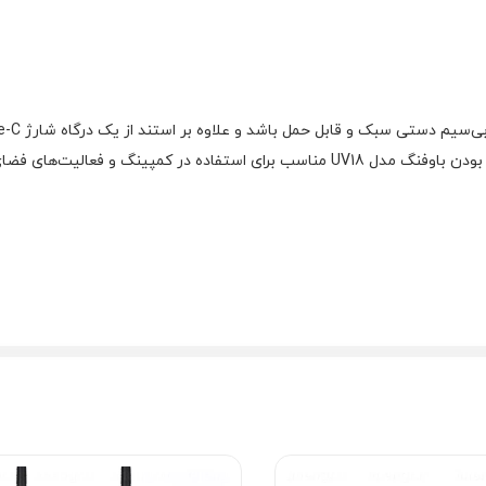
ماشین خود با پاوربانک یا لپ تاپ شارژ کنید ضد آب و ضربه بودن باوفنگ مدل UV18 مناسب ب