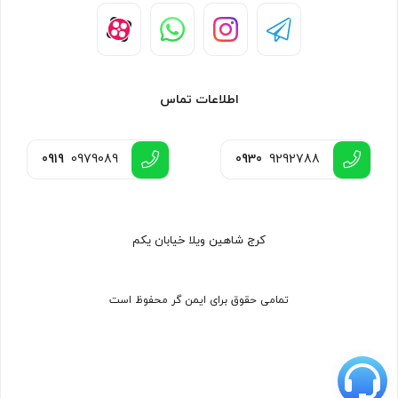
اطلاعات تماس
0919
0979089
0930
9292788
کرج شاهین ویلا خیابان یکم
تمامی حقوق برای ایمن گر محفوظ است