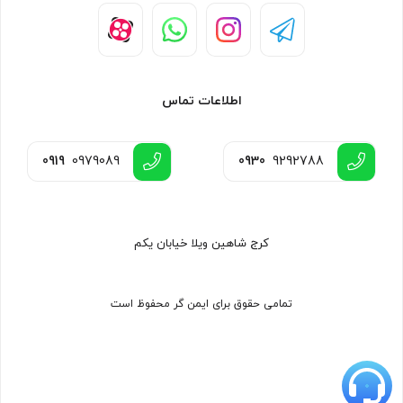
اطلاعات تماس
0919
0979089
0930
9292788
کرج شاهین ویلا خیابان یکم
تمامی حقوق برای ایمن گر محفوظ است