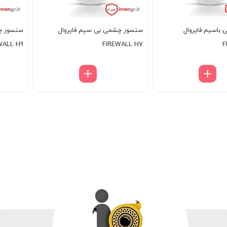
باسیم فایروال
سنسور چشمی بی سیم فایروال
سنسور چ
WALL H9
FIREWALL H7
F