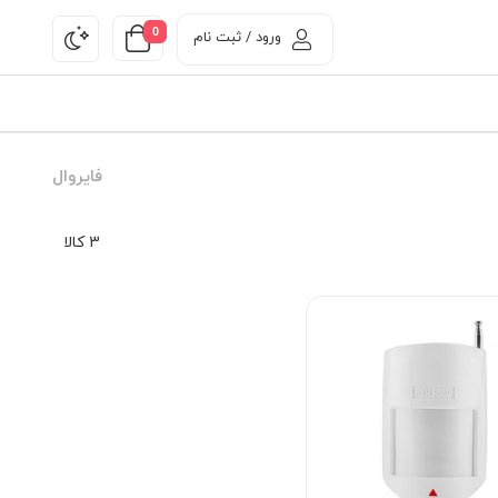
0
ورود / ثبت نام
فایروال
3 کالا