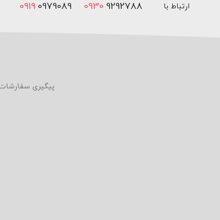
0919
0979089
0930
9292788
ارتباط با
ما
پیگیری سفارشات