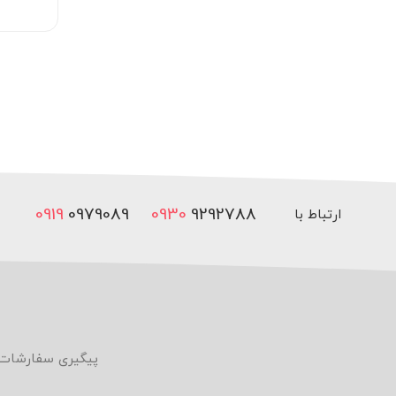
0919
0979089
0930
9292788
ارتباط با
ما
پیگیری سفارشات