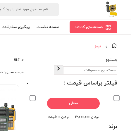
دسته‌بندی کالاها
صفحه نخست
پیگیری سفارشات
قرمز
جستجو
10 کالا
مرتب‌ سازی:
جد
فیلتر براساس قیمت :
حداقل
حداكثر
صافی
قیمت
قيمت
22,000,000 تومان
—
0 تومان
قيمت:
برند