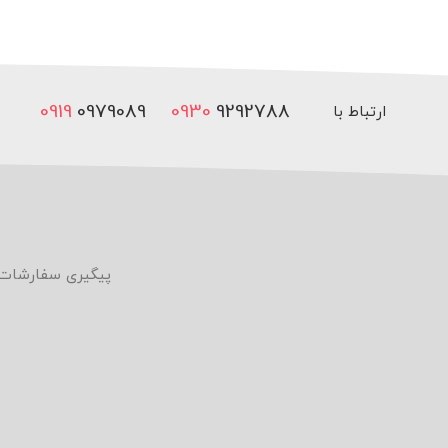
0919
0979089
0930
9292788
ارتباط با
ما
پیگیری سفارشات