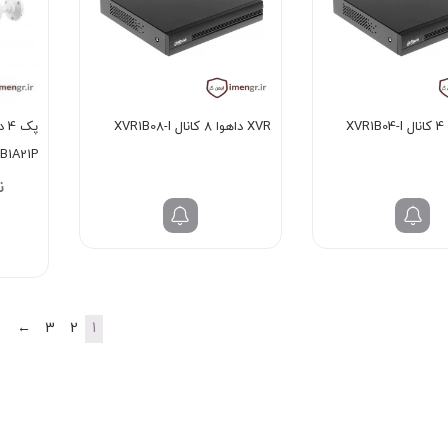
XVR داهوا 8 کانال XVR1B08-I
پک
B1A21P ا T1A21P
←
3
2
1