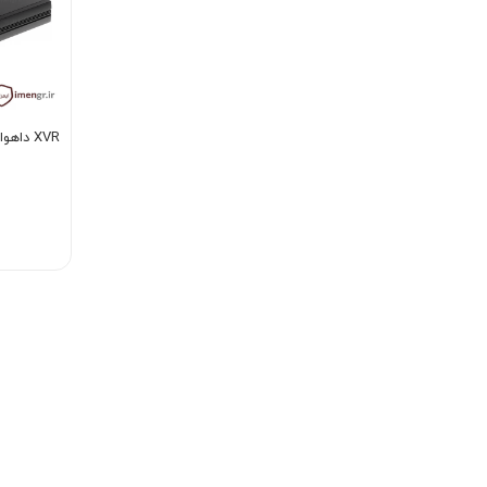
XVR داهوا 4 کانال XVR1B04-I