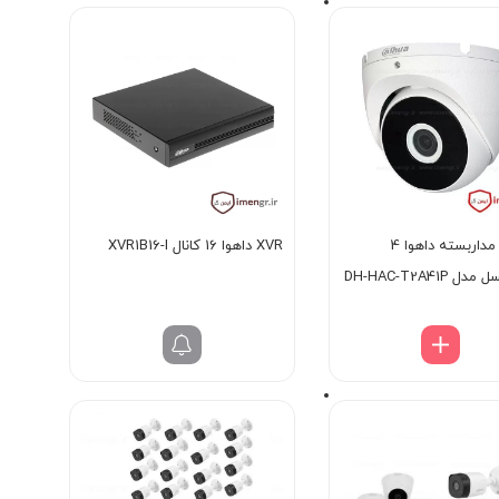
دوربین مداربسته داهوا 4
XVR داهوا 16 کانال XVR1B16-I
 DH-HAC-T2A41P