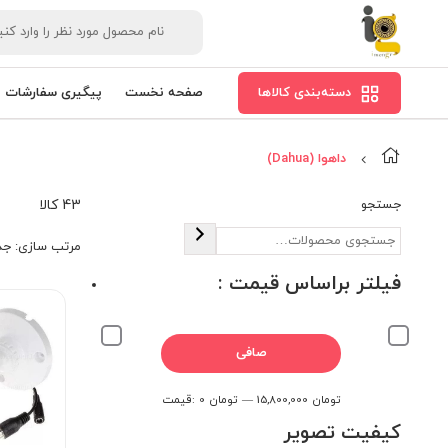
دسته‌بندی کالاها
صفحه نخست
پیگیری سفارشات
داهوا (Dahua)
جستجو
43 کالا
مرتب‌ سازی:
جد
فیلتر براساس قیمت :
حداقل
حداكثر
صافی
قیمت
قيمت
15,800,000 تومان
—
0 تومان
قيمت:
کیفیت تصویر