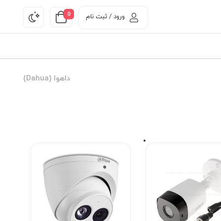
0
ورود / ثبت نام
داهوا (Dahua)