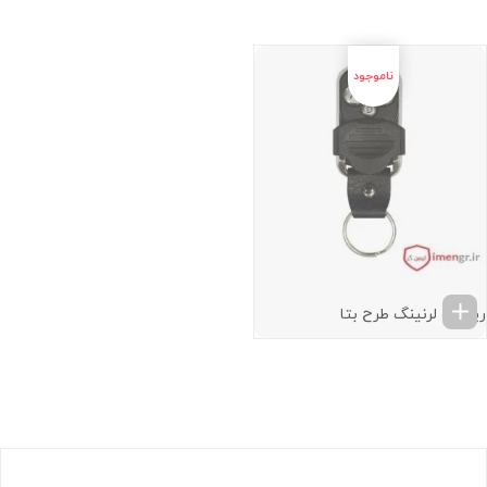
ریموت لرنینگ طرح بتا