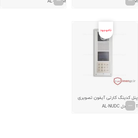
AL-4UCM
4UCM
پنل کدینگ کارتی آیفون تصویری
آلدو مدل AL-NUDC